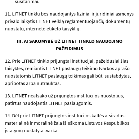
susitarimai.
11. LITNET tinklu besinaudojantys fiziniai ir juridiniai asmenys
privalo laikytis LITNET veiklą reglamentuojančių dokumentų
nuostatų, interneto etiketo taisyklių.
III. ATSAKOMYBĖ UŽ LITNET TINKLO NAUDOJIMO
PAŽEIDIMUS
12. Prie LITNET tinklo prijungtai institucijai, pažeidusiai šias
taisykles, remiantis LITNET paslaugų teikimo tvarkos aprašo
nuostatomis LITNET paslaugų teikimas gali būti sustabdytas,
apribotas arba nutrauktas.
13. LITNET neatsako už prijungtos institucijos nuostolius,
patirtus naudojantis LITNET paslaugomis.
14. Dėl prie LITNET prijungtos institucijos kaltės atsiradusi
materialinė ir moralinė žala išieškoma Lietuvos Respublikos
įstatymų nustatyta tvarka.