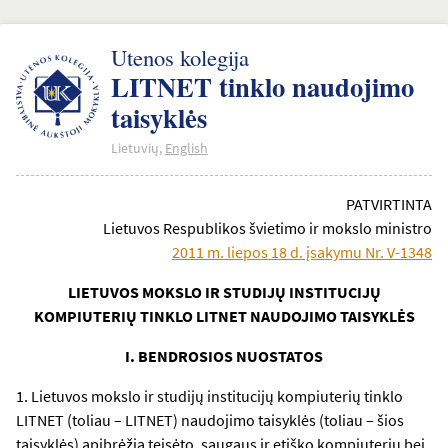
Utenos kolegija
LITNET tinklo naudojimo
taisyklės
Lietuvių,
English
PATVIRTINTA
Lietuvos Respublikos švietimo ir mokslo ministro
2011 m. liepos 18 d. įsakymu Nr. V-1348
LIETUVOS MOKSLO IR STUDIJŲ INSTITUCIJŲ
KOMPIUTERIŲ TINKLO LITNET NAUDOJIMO TAISYKLĖS
I. BENDROSIOS NUOSTATOS
1. Lietuvos mokslo ir studijų institucijų kompiuterių tinklo
LITNET (toliau – LITNET) naudojimo taisyklės (toliau – šios
taisyklės) apibrėžia teisėto, saugaus ir etiško kompiuterių bei