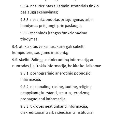
9.3.4. nesuderintas su administratoriais tinklo
paslaugų skenavimas;
9.3.5. nesankcionuotas prisijungimas arba
bandymas prisijungti prie paslaugų;
9.3.6. techninės įrangos funkcionavimo
trikdymas.
9.4. atlikti kitus veiksmus, kurie gali sukelti
kompiuterių saugumo incidentą;
9.5. skelbti žalingą, netoleruotiną informaciją ar
nuorodas į ją. Tokia informacija, be kita ko, laikoma:
9.5.1. pornografinio ar erotinio pobūdžio
informacija;
9.5.2. nacionalinę, rasinę, tautinę, religinę
neapykantą kurstanti, smurtą, terorizmą
propaguojanti informacija;
9.5.3. tikrovės neatitinkanti informacija,
diskredituojanti arba įžeidžianti instituciją,