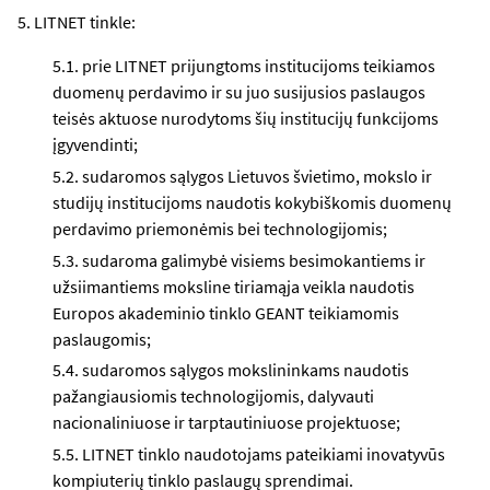
5. LITNET tinkle:
5.1. prie LITNET prijungtoms institucijoms teikiamos
duomenų perdavimo ir su juo susijusios paslaugos
teisės aktuose nurodytoms šių institucijų funkcijoms
įgyvendinti;
5.2. sudaromos sąlygos Lietuvos švietimo, mokslo ir
studijų institucijoms naudotis kokybiškomis duomenų
perdavimo priemonėmis bei technologijomis;
5.3. sudaroma galimybė visiems besimokantiems ir
užsiimantiems moksline tiriamąja veikla naudotis
Europos akademinio tinklo GEANT teikiamomis
paslaugomis;
5.4. sudaromos sąlygos mokslininkams naudotis
pažangiausiomis technologijomis, dalyvauti
nacionaliniuose ir tarptautiniuose projektuose;
5.5. LITNET tinklo naudotojams pateikiami inovatyvūs
kompiuterių tinklo paslaugų sprendimai.