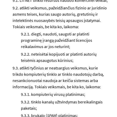
9.1. LITNET tinklo resursus naudoti komercinei veiklai;
9.2. atlikti veiksmus, pažeidžiančius fizinio ar juridinio
asmens teises, kurias saugo autorių, gretutinių ir
intelektinės nuosavybės teisių apsaugos įstatymai.
Tokiais veiksmais, be kita ko, laikoma:
9.2.1. diegti, naudoti, saugoti ar platinti
programinę įrangą pažeidžiant licencijos
reikalavimus ar jos neturint;
9.2.2. neteisėtai kopijuoti ar platinti autorių
teisėmis apsaugotus kūrinius;
9.3. atlikti tyčinius ar neatsargius veiksmus, kurie
trikdo kompiuterių tinklo ar tinklo naudotojų darbą,
nesankcionuotai naudoja ar keičia sistemas arba
informaciją. Tokiais veiksmais, be kita ko, laikoma:
9.3.1. kompiuterių virusų platinimas;
9.3.2. tinklo kanalų užtvindymas bereikalingais
paketais;
9.3.3. brukalo (
SPAM
) platinimas;