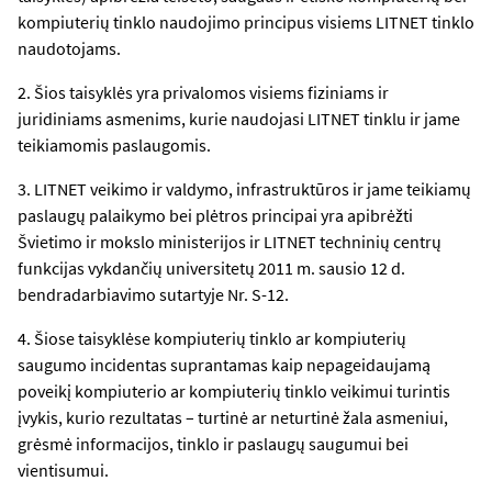
kompiuterių tinklo naudojimo principus visiems LITNET tinklo
naudotojams.
2. Šios taisyklės yra privalomos visiems fiziniams ir
juridiniams asmenims, kurie naudojasi LITNET tinklu ir jame
teikiamomis paslaugomis.
3. LITNET veikimo ir valdymo, infrastruktūros ir jame teikiamų
paslaugų palaikymo bei plėtros principai yra apibrėžti
Švietimo ir mokslo ministerijos ir LITNET techninių centrų
funkcijas vykdančių universitetų 2011 m. sausio 12 d.
bendradarbiavimo sutartyje Nr. S-12.
4. Šiose taisyklėse kompiuterių tinklo ar kompiuterių
saugumo incidentas suprantamas kaip nepageidaujamą
poveikį kompiuterio ar kompiuterių tinklo veikimui turintis
įvykis, kurio rezultatas – turtinė ar neturtinė žala asmeniui,
grėsmė informacijos, tinklo ir paslaugų saugumui bei
vientisumui.