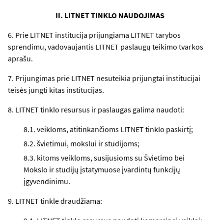
II. LITNET TINKLO NAUDOJIMAS
6. Prie LITNET institucija prijungiama LITNET tarybos
sprendimu, vadovaujantis LITNET paslaugų teikimo tvarkos
aprašu.
7. Prijungimas prie LITNET nesuteikia prijungtai institucijai
teisės jungti kitas institucijas.
8. LITNET tinklo resursus ir paslaugas galima naudoti:
8.1. veikloms, atitinkančioms LITNET tinklo paskirtį;
8.2. švietimui, mokslui ir studijoms;
8.3. kitoms veikloms, susijusioms su Švietimo bei
Mokslo ir studijų įstatymuose įvardintų funkcijų
įgyvendinimu.
9. LITNET tinkle draudžiama: