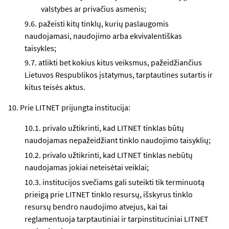
valstybes ar privačius asmenis;
9.6. pažeisti kitų tinklų, kurių paslaugomis
naudojamasi, naudojimo arba ekvivalentiškas
taisykles;
9.7. atlikti bet kokius kitus veiksmus, pažeidžiančius
Lietuvos Respublikos įstatymus, tarptautines sutartis ir
kitus teisės aktus.
10. Prie LITNET prijungta institucija:
10.1. privalo užtikrinti, kad LITNET tinklas būtų
naudojamas nepažeidžiant tinklo naudojimo taisyklių;
10.2. privalo užtikrinti, kad LITNET tinklas nebūtų
naudojamas jokiai neteisėtai veiklai;
10.3. institucijos svečiams gali suteikti tik terminuotą
prieigą prie LITNET tinklo resursų, išskyrus tinklo
resursų bendro naudojimo atvejus, kai tai
reglamentuoja tarptautiniai ir tarpinstituciniai LITNET